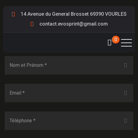
CONTACT
14 Avenue du General Brosset 69390 VOURLES
UNE QUESTIONS ? NOUS SOMMES
contact.evosprint@gmail.com
À VOTRE DISPOSITION
0