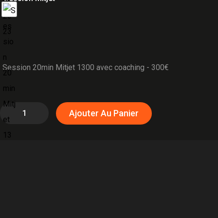
Session 20min Mitjet 1300 avec coaching - 300€
quantité
Ajouter Au Panier
de
Mitjet
-
Circuit
Val
de
Vienne