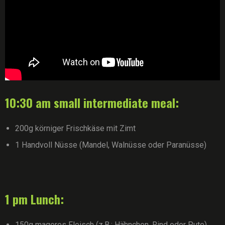
10:30 am small intermediate meal:
200g körniger Frischkäse mit Zimt
1 Handvoll Nüsse (Mandel, Walnüsse oder Paranüsse)
1 pm Lunch:
150g mageres Fleisch (z.B.: Hähnchen, Rind oder Pute)